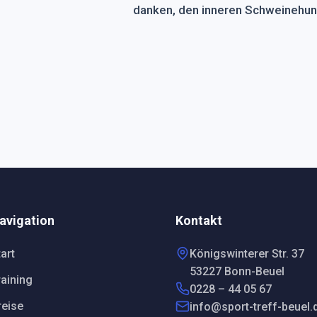
danken, den inneren Schweinehu
avigation
Kontakt
art
Königswinterer Str. 37
53227 Bonn-Beuel
raining
0228 – 44 05 67
reise
info@sport-treff-beuel.